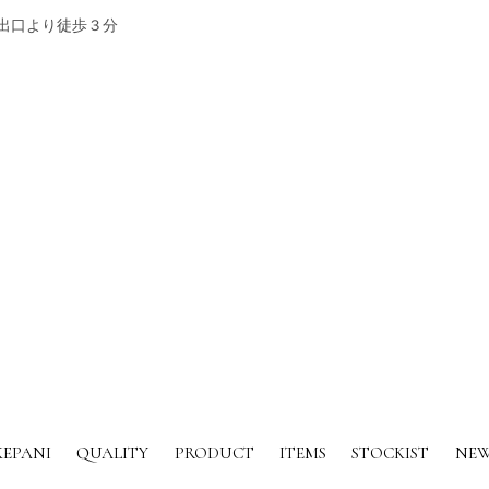
出口より徒歩３分
KEPANI
QUALITY
PRODUCT
ITEMS
STOCKIST
NEW