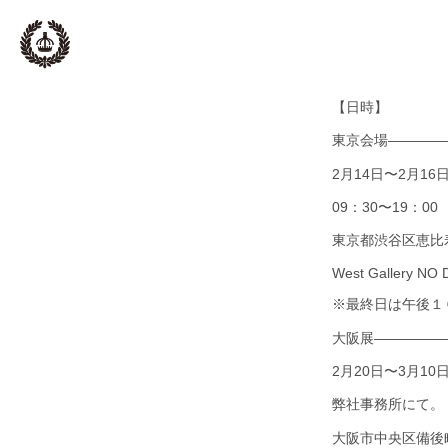
【日時】
東京会場————
2月14日〜2月1
09：30〜19：00
東京都渋谷区恵比寿
West Gallery NO
※最終日は午後１
大阪展—————
2月20日〜3月1
弊社事務所にて。
大阪市中央区備後町